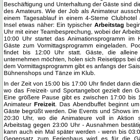
Beschäftigung und Unterhaltung der Gäste sind di
des Amateurs. Wie der Job als Animateur aussch
einem Tagesablauf in einem 4-Sterne Clubhotel 
Insel etwas näher: Ein typischer
Arbeitstag
begin
Uhr mit einer Teambesprechung, wobei der Arbeitst
10:00 Uhr startet das Animationsprogramm im H
Gäste zum Vormittagsprogramm eingeladen. Po
findet bis 12:00 Uhr statt. Gäste, die allein
unternehmen möchten, holen sich
Reisetipps
bei 
dem Vormittagsprogramm gibt es anfangs der Sais
Bühnenshops und Tänze im Klub.
In der Zeit von 15:00 bis 17:00 Uhr findet dann die
wo das Freizeit- und Sportangebot gezielt den 
Eine größere Pause gibt es zwischen 17:00 bis 1
Animateur
Freizeit
. Das Abendbuffet beginnt um
Gäste begrüßt werden. Die Events und Shows im
20:30 Uhr, wo die Animateure voll in Aktion 
Arbeitstag gegen 23:00 Uhr - Ausnahmen bestäti
kann auch ein Mal später werden - wenn bis 03:0
Gegensatz zum
Ferienhaus
wird es für die Gä