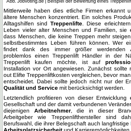
Abb. Jobvoting.de | Beispiel der Bewertung eines Treppenlif
Mittlerweile haben dies etliche Firmen erkannt un
ältere Menschen konzentriert. Ein solches Prod
Alltagshilfen sind
Treppenlifte
. Diese erleichte
Leben vieler alter Menschen und Familien, sie 
dass Menschen, die keine Treppen mehr steigen 
selbstbestimmtes Leben führen können. Wer ein
findet dank des immer größer werdenden A
problemlos einen
Treppenlift Händler
in der Nä
Treppenlift kaufen möchte, ist auf
professi
Installation vor Ort angewiesen. Zunächst sollte
out
Elifte Treppenliftkosten vergleichen
, bevor man 
entscheidet. Dabei sollte jedoch nicht nur der 
Qualität und Service
mit berücksichtigt werden.
Letztendlich profitieren von dieser Entwicklung
Gesellschaft und der damit verbundenen Verände
diejenigen
Arbeitnehmer
, die in dieser Branc
Arbeitgeber wie Treppenlifthersteller sind da
Berufswahl, die ihrer Belegschaft auch langfristige
Arbeitsplatzsicherheit
und Karrieremöglichkeiten