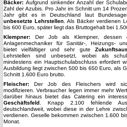
Bäcker:
Aufgrund sinkender Anzahl der Schulabg
Zahl der Azubis. Pro Jahr im Schnitt um 14 Proze
Jahr gibt es in Deutschland laut Bundesage
unbesetzte Lehrstellen
. Als Bäcker verdienen L
bis 600 Euro, später liegt das Bruttogehalt bei 1.5
Klempner:
Der Job als Klempner, dessen 
Anlagenmechaniker für Sanitär-, Heizungs- und
bietet vielfältiger und sehr gute
Zukunftsaus
Lehrstellen sind unbesetzt, wobei als schu
mindestens ein Hauptschulabschluss erfordert w
Ausbildung liegt zwischen 500 bis 650 Euro, als G
Schnitt 1.600 Euro brutto.
Fleischer:
Der Job des Fleischers wird sic
modifizieren. Verbraucher legen immer mehr Wert
darüber hinaus bietet das Catering ein intere
Geschäftsfeld
. Knapp 2.100 fehlende Aus
deutschlandweit, wobei diese in der Lehre zwis
verdienen. Geselle bekommen zwischen 1.600 bis
Monat.